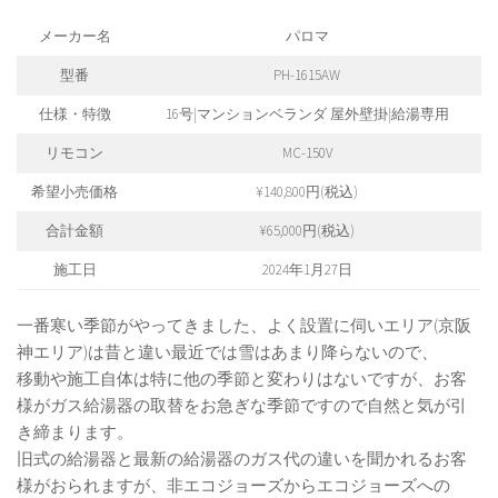
メーカー名
パロマ
型番
PH-1615AW
仕様・特徴
16号|マンションベランダ 屋外壁掛|給湯専用
リモコン
MC-150V
希望小売価格
¥140,800円(税込)
合計金額
¥65,000円(税込)
施工日
2024年1月27日
一番寒い季節がやってきました、よく設置に伺いエリア(京阪
神エリア)は昔と違い最近では雪はあまり降らないので、
移動や施工自体は特に他の季節と変わりはないですが、お客
様がガス給湯器の取替をお急ぎな季節ですので自然と気が引
き締まります。
旧式の給湯器と最新の給湯器のガス代の違いを聞かれるお客
様がおられますが、非エコジョーズからエコジョーズへの