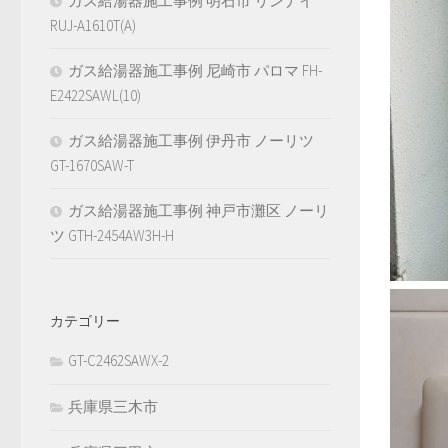
ガス給湯器施工事例 明石市 リンナイ
RUJ-A1610T(A)
ガス給湯器施工事例 尼崎市 パロマ FH-
E2422SAWL(10)
ガス給湯器施工事例 伊丹市 ノーリツ
GT-1670SAW-T
ガス給湯器施工事例 神戸市灘区 ノーリ
ツ GTH-2454AW3H-H
カテゴリー
GT-C2462SAWX-2
兵庫県三木市