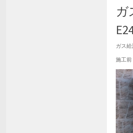
ガ
E2
ガス給湯
施工前