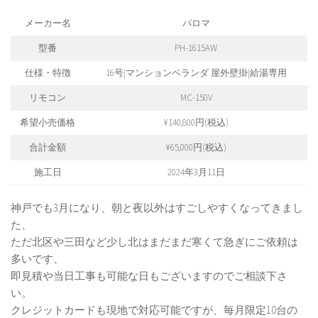
メーカー名
パロマ
型番
PH-1615AW
仕様・特徴
16号|マンションベランダ 屋外壁掛|給湯専用
リモコン
MC-150V
希望小売価格
¥140,800円(税込)
合計金額
¥65,000円(税込)
施工日
2024年3月11日
神戸でも3月になり、朝と夜以外はすごしやすくなってきまし
た、
ただ北区や三田など少し北はまだまだ寒くて急ぎにご依頼は
多いです、
即見積や当日工事も可能な日もございますのでご相談下さ
い。
クレジットカードも現地で対応可能ですが、毎月限定10台の