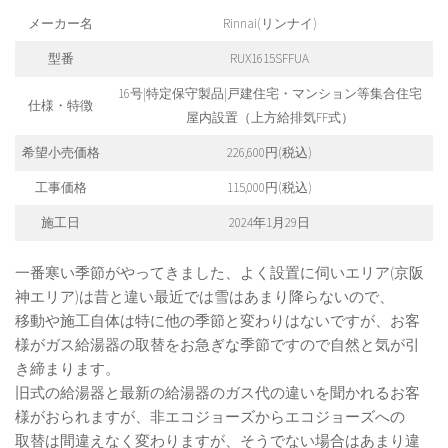
メーカー名
Rinnai(リンナイ)
型番
RUX1615SFFUA
16号|特定保守製品|戸建住宅・マンション等集合住宅
仕様・特徴
屋内設置（上方給排気FF式）
希望小売価格
226,600円(税込)
工事価格
115,000円(税込)
施工日
2024年1月29日
一番寒い季節がやってきました、よく設置に伺いエリア(京阪
神エリア)は昔と違い最近では雪はあまり降らないので、
移動や施工自体は特に他の季節と変わりはないですが、お客
様がガス給湯器の取替をお急ぎな季節ですので自然と気が引
き締まります。
旧式の給湯器と最新の給湯器のガス代の違いを聞かれるお客
様がおられますが、非エコジョーズからエコジョーズへの
取替は間違えなく変わりますが、そうでない場合はあまり違