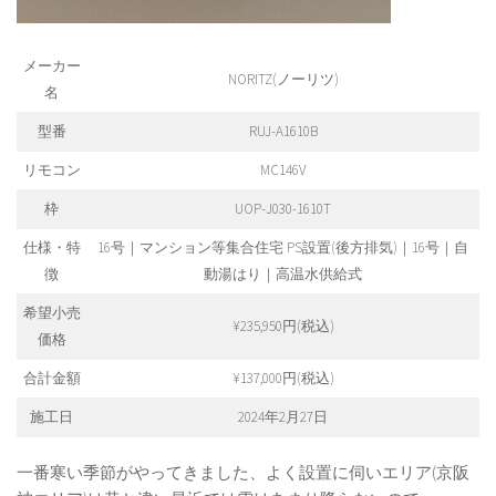
メーカー
NORITZ(ノーリツ)
名
型番
RUJ-A1610B
リモコン
MC146V
枠
UOP-J030-1610T
仕様・特
16号｜マンション等集合住宅 PS設置(後方排気)｜16号｜自
徴
動湯はり｜高温水供給式
希望小売
¥235,950円(税込)
価格
合計金額
¥137,000円(税込)
施工日
2024年2月27日
一番寒い季節がやってきました、よく設置に伺いエリア(京阪