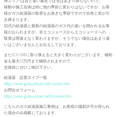
神エリア)は昔と違い最近では雪はあまり降らないので、
移動や施工自体は特に他の季節と変わりはないですが、お客
様がガス給湯器の取替をお急ぎな季節ですので自然と気が引
き締まります。
旧式の給湯器と最新の給湯器のガス代の違いを聞かれるお客
様がおられますが、非エコジョーズからエコジョーズへの
取替は間違えなく変わりますが、そうでない場合はあまり違
いはございませんとお伝えしております。
またECO ONEに取り換えると大きく変わりがございます、補助
金も最大15万円まで補助されますので、
交換前にぜひご検討下さい。
給湯器 設置タイプ一覧
https://www.gaskyutouki.net/ryoukin.htm
お問合せフォーム
https://www.gaskyutouki.net/formmail.htm
こちらのガス給湯器施工事例は、お客様の撮影許可が得られ
た場合のみ掲載しております、