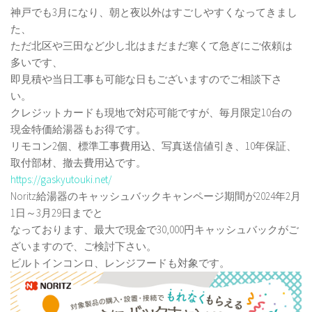
神戸でも3月になり、朝と夜以外はすごしやすくなってきまし
た、
ただ北区や三田など少し北はまだまだ寒くて急ぎにご依頼は
多いです、
即見積や当日工事も可能な日もございますのでご相談下さ
い。
クレジットカードも現地で対応可能ですが、毎月限定10台の
現金特価給湯器もお得です。
リモコン2個、標準工事費用込、写真送信値引き、10年保証、
取付部材、撤去費用込です。
https://gaskyutouki.net/
Noritz給湯器のキャッシュバックキャンページ期間が2024年2月
1日～3月29日までと
なっております、最大で現金で30,000円キャッシュバックがご
ざいますので、ご検討下さい。
ビルトインコンロ、レンジフードも対象です。