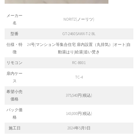
メーカー
NORITZ(ノーリツ)
名
型番
GT-2460SAWX-T-2 BL
仕様・特
24号|マンション等集合住宅 扉内設置（丸排気）|オート|自
徴
動湯はり|給湯|追い焚き
リモコン
RC-B001
扉内ケー
TC-4
ス
希望小売
375,540円(税込)
価格
パック価
143,000円(税込)
格
施工日
2024年5月9日