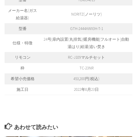
メーカー名(ガス
NORITZ(ノーリツ)
給湯器)
型番
GTH-2444AWX3H-T-1
24号|扉内設置(丸排気)|暖房機能|フルオート|自動
仕様・特徴
湯はり|給湯|追い焚き
リモコン
RC-J109マルチセット
枠
TC-23NR
希望小売価格
453,200円(税込)
施工日
2022年8月23日
あわせて読みたい