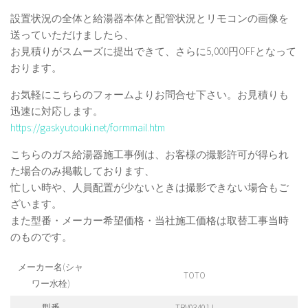
設置状況の全体と給湯器本体と配管状況とリモコンの画像を
送っていただけましたら、
お見積りがスムーズに提出できて、さらに5,000円OFFとなって
おります。
お気軽にこちらのフォームよりお問合せ下さい。お見積りも
迅速に対応します。
https://gaskyutouki.net/formmail.htm
こちらのガス給湯器施工事例は、お客様の撮影許可が得られ
た場合のみ掲載しております、
忙しい時や、人員配置が少ないときは撮影できない場合もご
ざいます。
また型番・メーカー希望価格・当社施工価格は取替工事当時
のものです。
メーカー名(シャ
TOTO
ワー水栓)
型番
TBV03401J