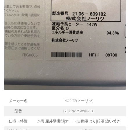
メーカー名
NORITZ(ノーリツ)
型番
GT-C2462SAWX-2 BL
仕様・特徴
24号|屋外壁掛型|オート|自動湯はり|給湯|追い焚き