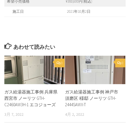
希望小売価格
¥380,600円(税込)
施工日
2021年10月2日
あわせて読みたい
0
0
ガス給湯器施工事例 兵庫県
ガス給湯器施工事例 神戸市
西宮市 ノーリツ GTH-
須磨区 I様邸 ノーリツ GTH-
C2460AW3H-1 エコジョーズ
2444SAWX-T
3月 7, 2022
4月 2, 2022