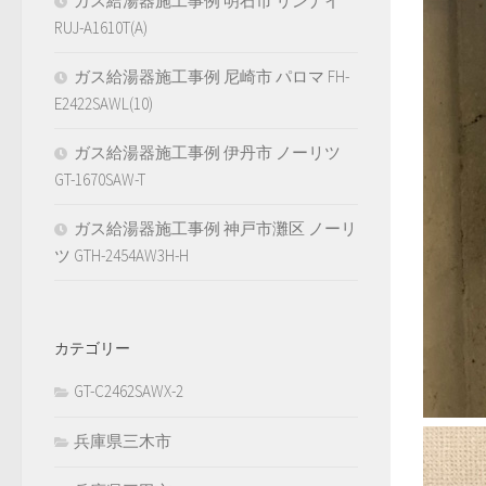
ガス給湯器施工事例 明石市 リンナイ
RUJ-A1610T(A)
ガス給湯器施工事例 尼崎市 パロマ FH-
E2422SAWL(10)
ガス給湯器施工事例 伊丹市 ノーリツ
GT-1670SAW-T
ガス給湯器施工事例 神戸市灘区 ノーリ
ツ GTH-2454AW3H-H
カテゴリー
GT-C2462SAWX-2
兵庫県三木市