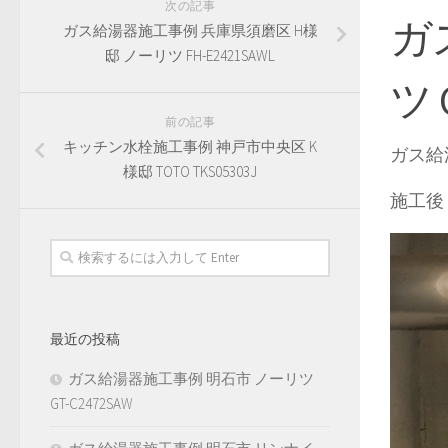
次の記事
ガ
ガス給湯器施工事例 兵庫県須磨区 H様
邸 ノーリツ FH-E2421SAWL
ツ 
前の記事
キッチン水栓施工事例 神戸市中央区 K
ガス給湯
様邸 TOTO TKS05303J
施工後
最近の投稿
ガス給湯器施工事例 明石市 ノーリツ
GT-C2472SAW