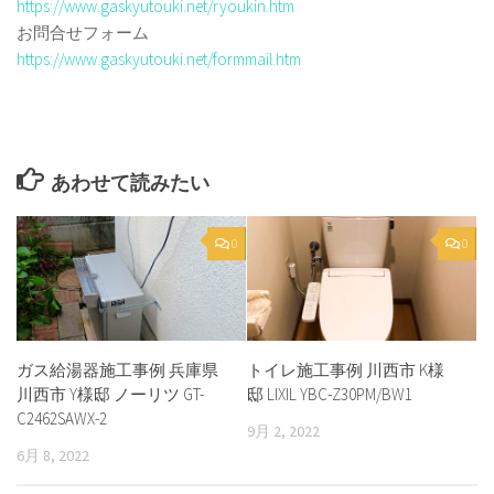
https://www.gaskyutouki.net/ryoukin.htm
お問合せフォーム
https://www.gaskyutouki.net/formmail.htm
あわせて読みたい
0
0
ガス給湯器施工事例 兵庫県
トイレ施工事例 川西市 K様
川西市 Y様邸 ノーリツ GT-
邸 LIXIL YBC-Z30PM/BW1
C2462SAWX-2
9月 2, 2022
6月 8, 2022