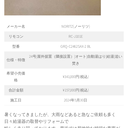
メーカー名
NORITZ(ノーリツ)
リモコン
RC-J101E
型番
GRQ-C2462SAX-2 BL
24号|屋外据置（隣接設置）|オート|自動湯はり|給湯|追い
仕様・特徴
焚き
希望小売価
¥341,000円(税込)
格
合計金額
¥157,000円(税込)
施工日
2024年5月30日
暑くなってきましたが、大雨などあると急なご依頼も多く
日々給湯器の取替やリフォームで