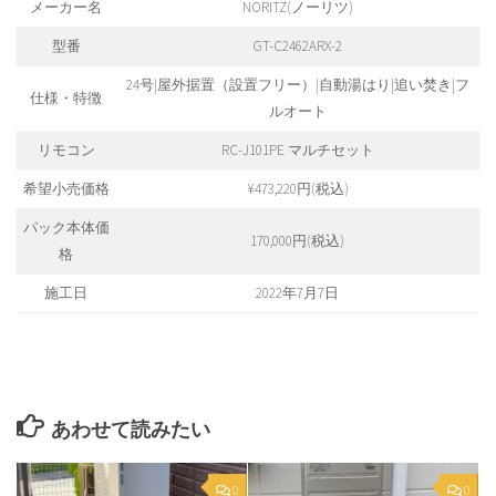
メーカー名
NORITZ(ノーリツ)
型番
GT-C2462ARX-2
24号|屋外据置（設置フリー）|自動湯はり|追い焚き|フ
仕様・特徴
ルオート
リモコン
RC-J101PE マルチセット
希望小売価格
¥473,220円(税込)
パック本体価
170,000円(税込)
格
施工日
2022年7月7日
あわせて読みたい
0
0