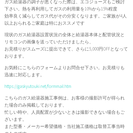
ガス給湯器の調子が悪くなった際は、エコジョーズもご検討
下さい。熱を再利用してガスの利用量を10%から15%程度
効率良く減らしてガス代がその分安くなります。ご家族が4人
以上おられるご家庭は特におススメです
現状のガス給湯器設置状況の全体と給湯器本体と配管状況と
リモコンの画像を送っていただけましたら、
お見積りがスムーズに提出できて、さらに5,000円OFFとなって
おります。
お気軽にこちらのフォームよりお問合せ下さい。お見積りも
迅速に対応します。
https://gaskyutouki.net/formmail.htm
こちらのガス給湯器施工事例は、お客様の撮影許可が得られ
た場合のみ掲載しております、
忙しい時や、人員配置が少ないときは撮影できない場合もご
ざいます。
また型番・メーカー希望価格・当社施工価格は取替工事当時