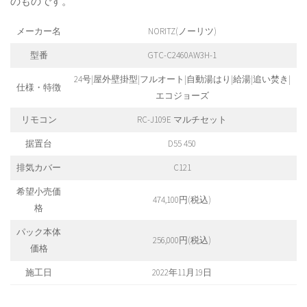
のものです。
メーカー名
NORITZ(ノーリツ)
型番
GTC-C2460AW3H-1
24号|屋外壁掛型|フルオート|自動湯はり|給湯|追い焚き|
仕様・特徴
エコジョーズ
リモコン
RC-J109E マルチセット
据置台
D55 450
排気カバー
C121
希望小売価
474,100円(税込)
格
パック本体
256,000円(税込)
価格
施工日
2022年11月19日